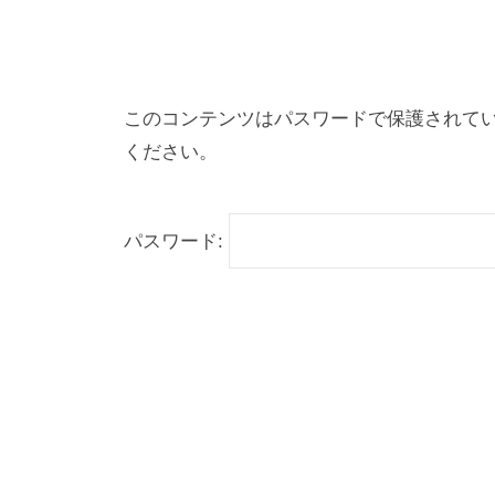
保
このコンテンツはパスワードで保護されて
護
ください。
中:
パスワード:
講
義
資
料
2019-