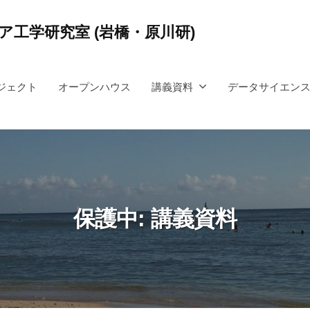
工学研究室 (岩橋・原川研)
ジェクト
オープンハウス
講義資料
データサイエン
保護中: 講義資料