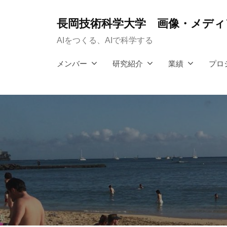
コ
ン
長岡技術科学大学 画像・メディア
テ
AIをつくる、AIで科学する
ン
メンバー
研究紹介
業績
プロ
ツ
へ
ス
キ
ッ
プ