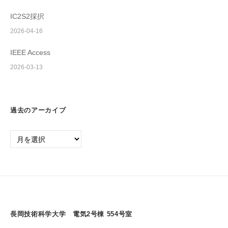
IC2S2採択
2026-04-16
IEEE Access
2026-03-13
過去のアーカイブ
過
去
の
ア
ー
カ
イ
長岡技術科学大学 電気2号棟 554号室
ブ