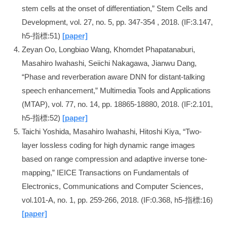
stem cells at the onset of differentiation,” Stem Cells and
Development, vol. 27, no. 5, pp. 347-354 , 2018. (IF:3.147,
h5-指標:51)
[paper]
Zeyan Oo, Longbiao Wang, Khomdet Phapatanaburi,
Masahiro Iwahashi, Seiichi Nakagawa, Jianwu Dang,
“Phase and reverberation aware DNN for distant-talking
speech enhancement,” Multimedia Tools and Applications
(MTAP), vol. 77, no. 14, pp. 18865-18880, 2018. (IF:2.101,
h5-指標:52)
[paper]
Taichi Yoshida, Masahiro Iwahashi, Hitoshi Kiya, “Two-
layer lossless coding for high dynamic range images
based on range compression and adaptive inverse tone-
mapping,” IEICE Transactions on Fundamentals of
Electronics, Communications and Computer Sciences,
vol.101-A, no. 1, pp. 259-266, 2018. (IF:0.368, h5-指標:16)
[paper]