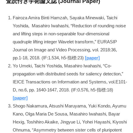
査読付き学術論文誌 (Journal Paper)
02
by
Fairoza Amira Binti Hamzah, Sayaka Minewaki, Taichi
harakawa
Yoshida, Masahiro Iwahashi, “Reduction of rounding noise
and lifting steps in non-separable four-dimensional
quadruple lifting integer Wavelet transform,” EURASIP
Journal on Image and Video Processing, vol. 2018:36,
pp.1-18, 2018. (IF:1.534, h5-指標:23)
[paper]
Yo Umeki, Taichi Yoshida, Masahiro Iwahashi, “Co-
propagation with distributed seeds for saliency detection,”
IEICE Transactions on Information and Systems, vol.E101-
D, no.6, pp. 1640-1647, 2018. (IF:0.576, h5-指標:18)
[paper]
Shogo Nakamura, Atsushi Maruyama, Yuki Kondo, Ayumu
Kano, Olga Maria De Sousa, Masahiro Iwahashi, Bayar
Hexig, Toshihiro Akaike, Jingyue Li, Yohei Hayashi, Kiyoshi
Ohnuma, “Asymmetry between sister cells of pluripotent