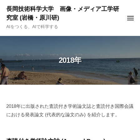
ー
コ
長岡技術科学大学 画像・メディア工学研
ン
究室 (岩橋・原川研)
メ
テ
ニ
AIをつくる、AIで科学する
ュ
ン
ー
ツ
へ
ス
2018年
キ
ッ
プ
2018
2018年に出版された査読付き学術論文誌と査読付き国際会議
における発表論文 (代表的な論文のみ) を紹介します。
年
2021-
01-