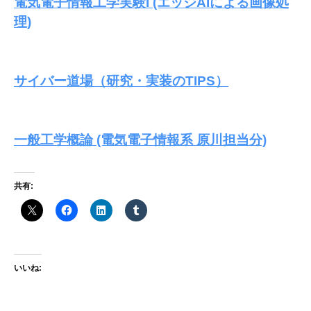
料
電気電子情報工学実験I (エッジAIによる画像処
理)
2024-
07-
14
サイバー道場（研究・実装のTIPS）
by
yamaura
一般工学概論 (電気電子情報系 原川担当分)
共有:
いいね: