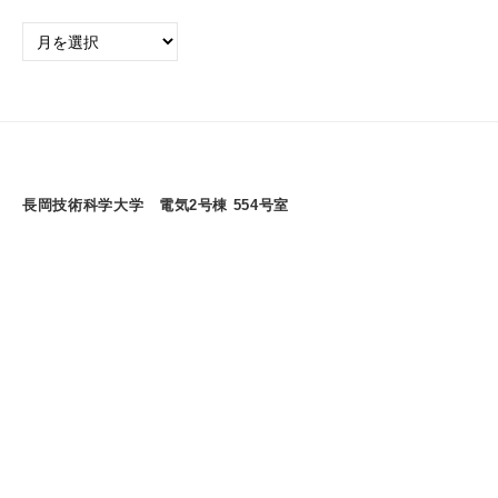
過
去
の
ア
ー
カ
イ
長岡技術科学大学 電気2号棟 554号室
ブ