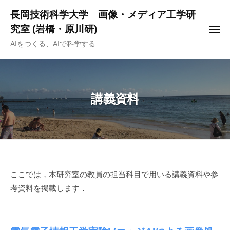
ー
コ
長岡技術科学大学 画像・メディア工学研
ン
究室 (岩橋・原川研)
メ
テ
ニ
AIをつくる、AIで科学する
ュ
ン
ー
ツ
へ
ス
講義資料
キ
ッ
プ
講
ここでは，本研究室の教員の担当科目で用いる講義資料や参
考資料を掲載します．
義
資