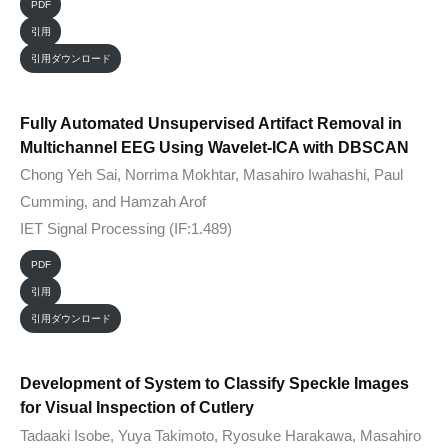
PDF
引用
引用ダウンロード
Fully Automated Unsupervised Artifact Removal in
Multichannel EEG Using Wavelet-ICA with DBSCAN
Chong Yeh Sai, Norrima Mokhtar, Masahiro Iwahashi, Paul
Cumming, and Hamzah Arof
IET Signal Processing (IF:1.489)
PDF
引用
引用ダウンロード
Development of System to Classify Speckle Images
for Visual Inspection of Cutlery
Tadaaki Isobe, Yuya Takimoto, Ryosuke Harakawa, Masahiro