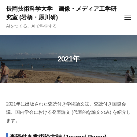
ー
コ
長岡技術科学大学 画像・メディア工学研
ン
究室 (岩橋・原川研)
メ
テ
ニ
AIをつくる、AIで科学する
ュ
ン
ー
ツ
へ
ス
2021年
キ
ッ
プ
2021
2021年に出版された査読付き学術論文誌、査読付き国際会
議、国内学会における発表論文 (代表的な論文のみ) を紹介し
年
ます。
2022-
10-
査読付き学術論文誌 (Journal Paper)