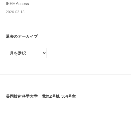
IEEE Access
2026-03-13
過去のアーカイブ
過
去
の
ア
ー
カ
イ
長岡技術科学大学 電気2号棟 554号室
ブ