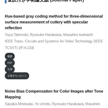
18
by
Hue-based gray coding method for three-dimensional
okamura
surface measurement of cutlery with specular
reflection
Yuya Takimoto, Ryosuke Harakawa, Masahiro Iwahashi
IEEE Trans. Circuits and Systems for Video Technology (IEEE
TCSVT) (IF:4.133)
概要
PDF
引用
引用ダウンロード
Noise Bias Compensation for Color Images after Tone
Mapping
Sayaka Minewaki, Yo Umeki, Ryosuke Harakawa, Masahiro