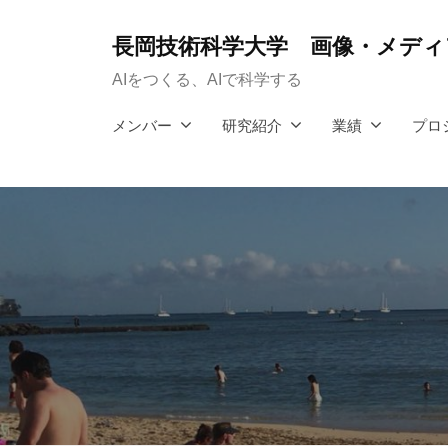
コ
ン
長岡技術科学大学 画像・メディア
テ
AIをつくる、AIで科学する
ン
メンバー
研究紹介
業績
プロ
ツ
へ
ス
キ
ッ
プ