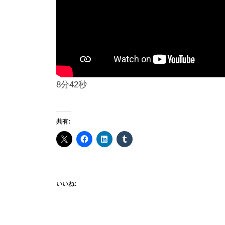
い
2022-
09-
09
by
8分42秒
okamura
共有:
いいね: