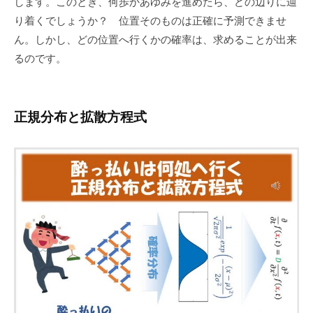
払
します。このとき、何歩かあゆみを進めたら、どの辺りに辿
り着くでしょうか？ 位置そのものは正確に予測できませ
い
ん。しかし、どの位置へ行くかの確率は、求めることが出来
は
るのです。
何
処
正規分布と拡散方程式
へ？
2022-
09-
12
by
okamura