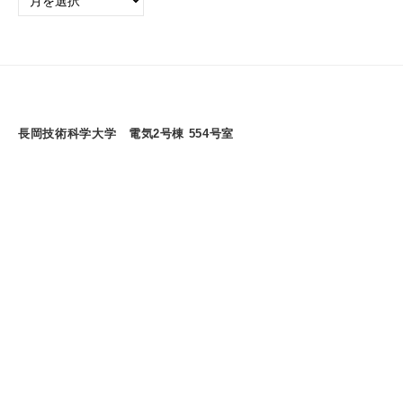
去
の
ア
ー
カ
イ
長岡技術科学大学 電気2号棟 554号室
ブ