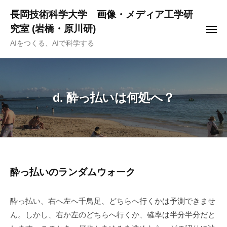
ー
コ
長岡技術科学大学 画像・メディア工学研
ン
究室 (岩橋・原川研)
メ
テ
ニ
AIをつくる、AIで科学する
ュ
ン
ー
ツ
へ
ス
d. 酔っ払いは何処へ？
キ
ッ
プ
d.
酔っ払いのランダムウォーク
酔
酔っ払い、右へ左へ千鳥足、どちらへ行くかは予測できませ
っ
ん。しかし、右か左のどちらへ行くか、確率は半分半分だと