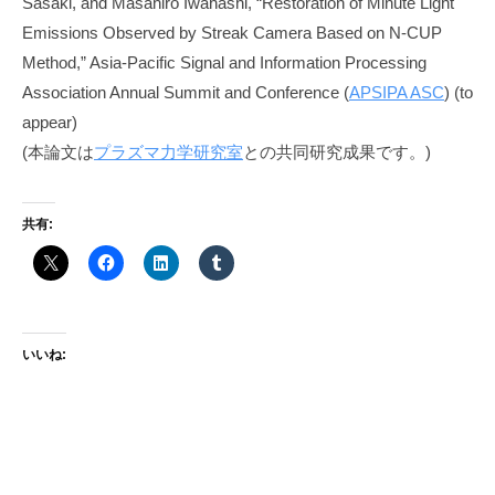
Sasaki, and Masahiro Iwahashi, “Restoration of Minute Light
u
Emissions Observed by Streak Camera Based on N-CUP
g
Method,” Asia-Pacific Signal and Information Processing
i
Association Annual Summit and Conference (
APSIPA ASC
) (to
appear)
(本論文は
プラズマ力学研究室
との共同研究成果です。)
共有:
いいね: