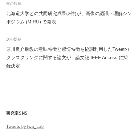
投
前の投稿
稿
北海道大学との共同研究成果(2件)が、画像の認識・理解シン
ナ
ポジウム (MIRU) で発表
ビ
ゲ
次の投稿
ー
原川良介助教の意味特徴と感情特徴を協調利用したTweetの
シ
クラスタリングに関する論文が、論文誌 IEEE Access に採
ョ
録決定
ン
研究室SNS
Tweets by Iwa_Lab