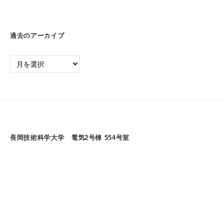
過去のアーカイブ
過
去
の
ア
ー
カ
イ
長岡技術科学大学 電気2号棟 554号室
ブ