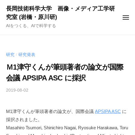
ー
コ
長岡技術科学大学 画像・メディア工学研
ン
究室 (岩橋・原川研)
メ
テ
ニ
AIをつくる、AIで科学する
ュ
ン
ー
ツ
へ
ス
研究
研究発表
/
キ
Ｍ1津守くんが筆頭著者の論文が国際
ッ
会議 APSIPA ASC に採択
プ
2019-08-02
b
y
n
M1津守くんが筆頭著者の論文が、国際会議
APSIPA ASC
に
a
採択されました。
g
a
Masahiro Tsumori, Shinichiro Nagai, Ryosuke Harakawa, Toru
s