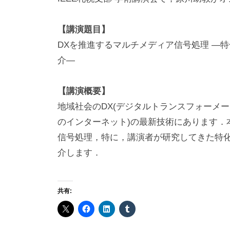
r
a
【講演題目】
k
DXを推進するマルチメディア信号処理 ―
a
介―
w
a
【講演概要】
地域社会のDX(デジタルトランスフォーメーシ
のインターネット)の最新技術にあります．本
信号処理，特に，講演者が研究してきた特
介します．
共有: