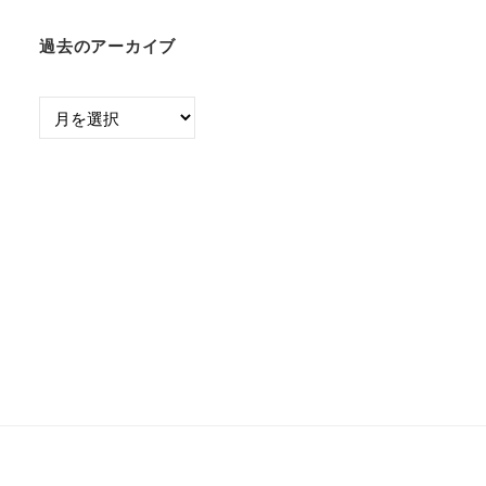
過去のアーカイブ
過
去
の
ア
ー
カ
イ
ブ