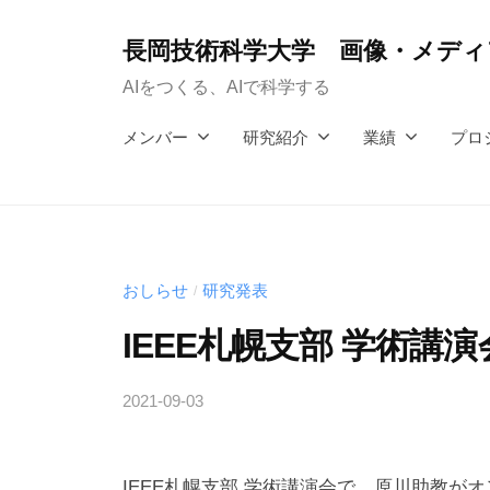
コ
ン
長岡技術科学大学 画像・メディア
テ
AIをつくる、AIで科学する
ン
メンバー
研究紹介
業績
プロ
ツ
へ
ス
キ
ッ
おしらせ
研究発表
/
プ
IEEE札幌支部 学術講演
2021-09-03
b
y
h
IEEE札幌支部 学術講演会で，原川助教が
a