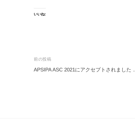
いいね:
投
前の投稿
稿
APSIPA ASC 2021にアクセプトされました
ナ
ビ
ゲ
ー
シ
ョ