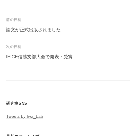
投
前の投稿
稿
論文が正式出版されました．
ナ
ビ
次の投稿
ゲ
IEICE信越支部大会で発表・受賞
ー
シ
ョ
ン
研究室SNS
Tweets by Iwa_Lab