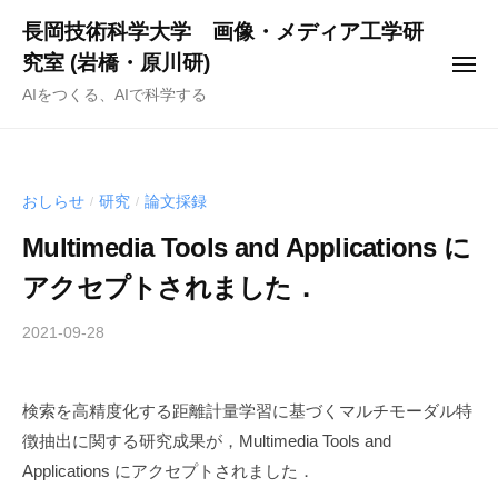
ー
コ
長岡技術科学大学 画像・メディア工学研
ン
究室 (岩橋・原川研)
メ
テ
ニ
AIをつくる、AIで科学する
ュ
ン
ー
ツ
へ
ス
おしらせ
研究
論文採録
/
/
キ
Multimedia Tools and Applications に
ッ
アクセプトされました．
プ
2021-09-28
b
y
h
検索を高精度化する距離計量学習に基づくマルチモーダル特
a
徴抽出に関する研究成果が，Multimedia Tools and
r
a
Applications にアクセプトされました．
k