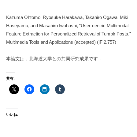
a
w
Kazuma Ohtomo, Ryosuke Harakawa, Takahiro Ogawa, Miki
a
Haseyama, and Masahiro Iwahashi, “User-centric Multimodal
Feature Extraction for Personalized Retrieval of Tumblr Posts,”
Multimedia Tools and Applications (accepted) (IF:2.757)
本論文は，北海道大学との共同研究成果です．
共有:
いいね: