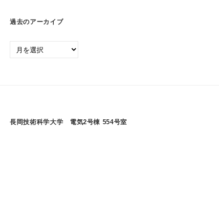
過去のアーカイブ
過
去
の
ア
ー
カ
イ
長岡技術科学大学 電気2号棟 554号室
ブ