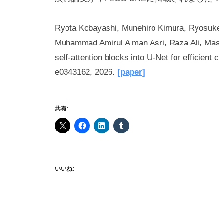
r
a
Ryota Kobayashi, Munehiro Kimura, Ryosuk
k
Muhammad Amirul Aiman Asri, Raza Ali, Masa
a
self-attention blocks into U-Net for efficien
w
e0343162, 2026.
[paper]
a
共有:
いいね: