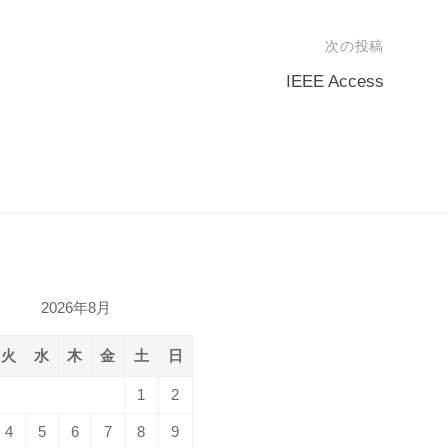
次の投稿
IEEE Access
2026年8月
火
水
木
金
土
日
1
2
4
5
6
7
8
9