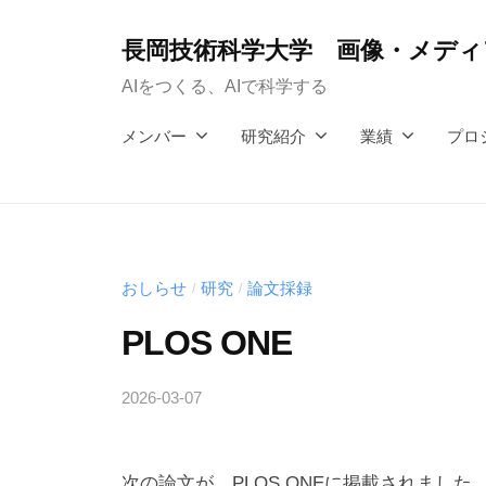
コ
ン
長岡技術科学大学 画像・メディア
テ
AIをつくる、AIで科学する
ン
メンバー
研究紹介
業績
プロ
ツ
へ
ス
キ
ッ
おしらせ
研究
論文採録
/
/
プ
PLOS ONE
2026-03-07
b
y
h
次の論文が，PLOS ONEに掲載されました
a