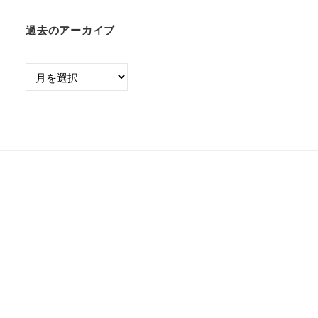
過去のアーカイブ
過
去
の
ア
ー
カ
イ
ブ