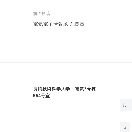
投
前の投稿
稿
電気電子情報系 系長賞
ナ
ビ
ゲ
ー
シ
ョ
長岡技術科学大学 電気2号棟
ン
554号室
月
3