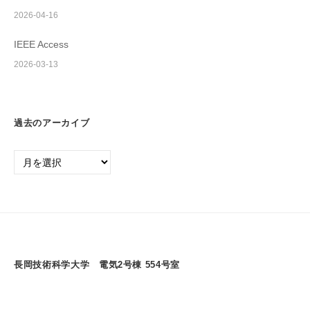
2026-04-16
IEEE Access
2026-03-13
過去のアーカイブ
過
去
の
ア
ー
カ
イ
長岡技術科学大学 電気2号棟 554号室
ブ