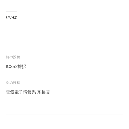
いいね:
投
前の投稿
稿
IC2S2採択
ナ
ビ
次の投稿
ゲ
電気電子情報系 系長賞
ー
シ
ョ
ン