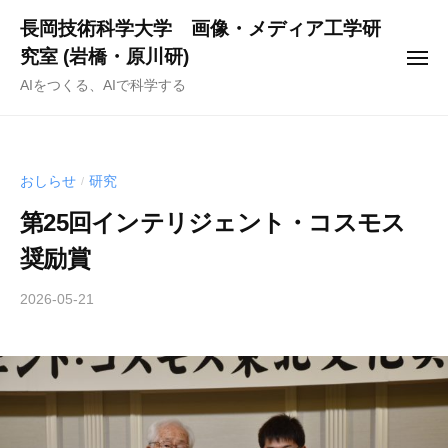
ー
コ
長岡技術科学大学 画像・メディア工学研
ン
究室 (岩橋・原川研)
メ
テ
ニ
AIをつくる、AIで科学する
ュ
ン
ー
ツ
へ
ス
おしらせ
研究
/
キ
第25回インテリジェント・コスモス
ッ
奨励賞
プ
2026-05-21
b
y
h
a
r
a
k