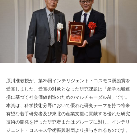
a
w
a
原川准教授が、第25回インテリジェント・コスモス奨励賞を
受賞しました。受賞の対象となった研究課題は「産学地域連
携に基づく社会価値創造のためのマルチモーダルAI」です。
本賞は、科学技術分野において優れた研究テーマを持つ将来
有望な若手研究者及び東北の産業支援に貢献する優れた研究
技術の開発を行った研究者またはグループに対し、インテリ
ジェント・コスモス学術振興財団より授与されるものです。