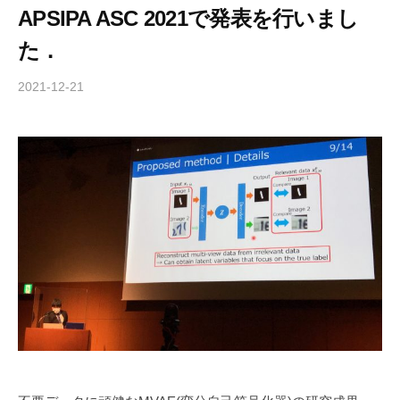
APSIPA ASC 2021で発表を行いまし
た．
2021-12-21
b
y
o
k
a
m
u
r
a