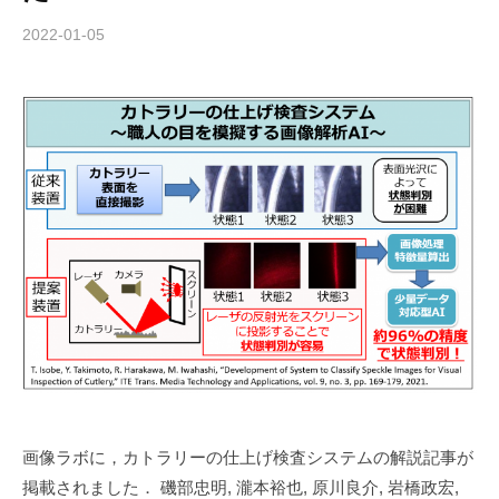
2022-01-05
b
y
h
a
r
a
k
a
w
a
画像ラボに，カトラリーの仕上げ検査システムの解説記事が
掲載されました． 磯部忠明, 瀧本裕也, 原川良介, 岩橋政宏,