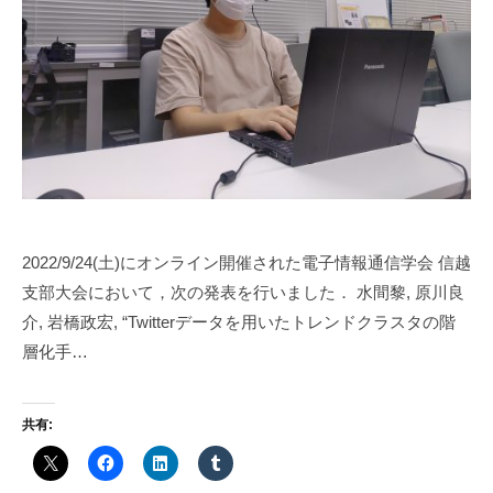
w
a
2022/9/24(土)にオンライン開催された電子情報通信学会 信越
支部大会において，次の発表を行いました． 水間黎, 原川良
介, 岩橋政宏, “Twitterデータを用いたトレンドクラスタの階
層化手…
共有: