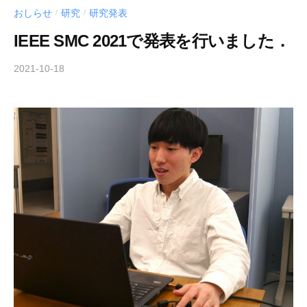
おしらせ
研究
研究発表
/
/
IEEE SMC 2021で発表を行いました．
2021-10-18
b
y
h
a
r
a
k
a
w
a