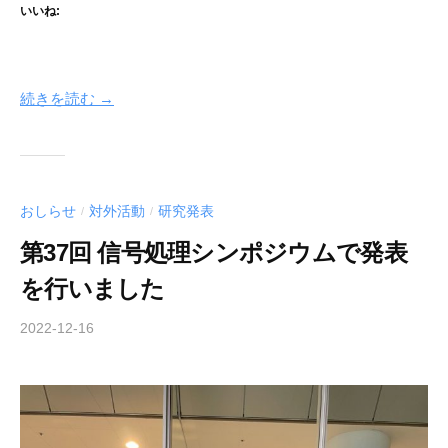
いいね:
続きを読む →
おしらせ
対外活動
研究発表
/
/
第37回 信号処理シンポジウムで発表
を行いました
2022-12-16
b
y
o
k
a