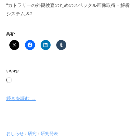
“カトラリーの外観検査のためのスペックル画像取得・解析
システム,&#…
共有:
いいね:
読
み
込
続きを読む →
み
中…
おしらせ
研究
研究発表
/
/