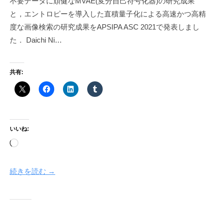
不要データに頑健なMVAE(変分自己符号化器)の研究成果
と，エントロピーを導入した直積量子化による高速かつ高精
度な画像検索の研究成果をAPSIPA ASC 2021で発表しまし
た． Daichi Ni…
共有:
いいね:
読
み
込
続きを読む →
み
中…