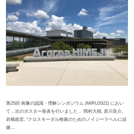
r
a
k
a
w
a
第25回 画像の認識・理解シンポジウム (MIRU2022) におい
て，次のポスター発表を行いました． 岡村大樹, 原川良介,
岩橋政宏, “クロスモーダル検索のためのノイジーラベルに頑
健…