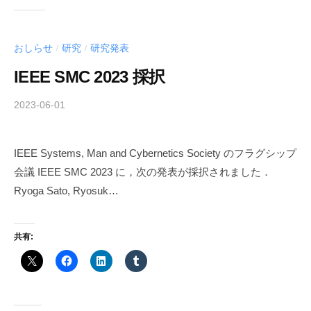
おしらせ
研究
研究発表
/
/
IEEE SMC 2023 採択
2023-06-01
b
y
h
IEEE Systems, Man and Cybernetics Society のフラグシップ
a
会議 IEEE SMC 2023 に，次の発表が採択されました．
r
a
Ryoga Sato, Ryosuk…
k
a
共有:
w
a