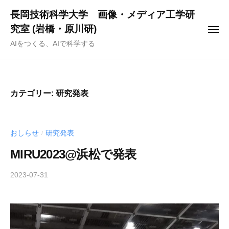
ー
コ
長岡技術科学大学 画像・メディア工学研
ン
究室 (岩橋・原川研)
メ
テ
ニ
AIをつくる、AIで科学する
ュ
ン
ー
ツ
へ
ス
カテゴリー:
研究発表
キ
ッ
プ
おしらせ
研究発表
/
MIRU2023@浜松で発表
2023-07-31
b
y
h
a
r