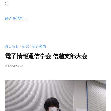
読
み
込
続きを読む →
み
中…
おしらせ
研究
研究発表
/
/
電子情報通信学会 信越支部大会
2022-09-24
b
y
h
a
r
a
k
a