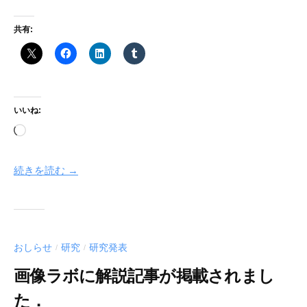
共有:
いいね:
読
み
込
続きを読む →
み
中…
おしらせ
研究
研究発表
/
/
画像ラボに解説記事が掲載されまし
た．