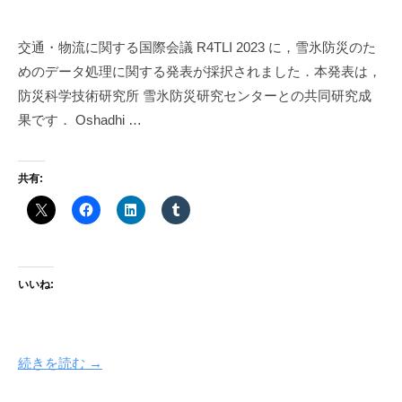
y
h
交通・物流に関する国際会議 R4TLI 2023 に，雪氷防災のた
a
めのデータ処理に関する発表が採択されました．本発表は，
r
a
防災科学技術研究所 雪氷防災研究センターとの共同研究成
k
果です． Oshadhi …
a
w
a
共有:
いいね:
続きを読む →