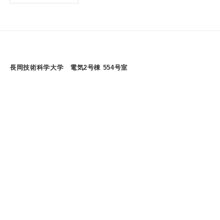
の
ア
ー
カ
イ
長岡技術科学大学 電気2号棟 554号室
ブ