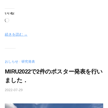
いいね:
読
み
込
続きを読む →
み
中…
おしらせ
研究発表
/
MIRU2022で2件のポスター発表を行い
ました．
2022-07-29
b
y
h
a