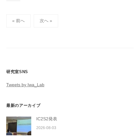
投
« 前へ
次へ »
稿
の
ペ
ー
ジ
送
研究室SNS
り
Tweets by Iwa_Lab
最新のアーカイブ
IC2S2発表
2026-08-03