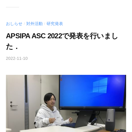
中…
おしらせ
対外活動
研究発表
/
/
APSIPA ASC 2022で発表を行いまし
た．
2022-11-10
b
y
o
k
a
m
u
r
a