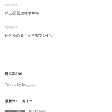
投
前の投稿
稿
第15回景虎杯争奪杯
ナ
ビ
次の投稿
ゲ
研究室のＢ４が考究プレゼン
ー
シ
ョ
ン
研究室SNS
Tweets by Iwa_Lab
最新のアーカイブ
IC2S2発表