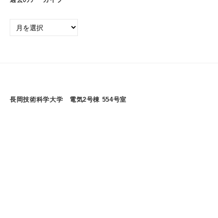
過
去
の
ア
ー
カ
イ
長岡技術科学大学 電気2号棟 554号室
ブ