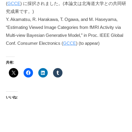
a
(
GCCE
) に採択されました。(本論文は北海道大学との共同研
s
究成果です。)
u
Y. Akamatsu, R. Harakawa, T. Ogawa, and M. Haseyama,
g
“Estimating Viewed Image Categories from fMRI Activity via
i
Multi-view Bayesian Generative Model,” in Proc. IEEE Global
Conf. Consumer Electronics (
GCCE
) (to appear)
共有:
いいね: