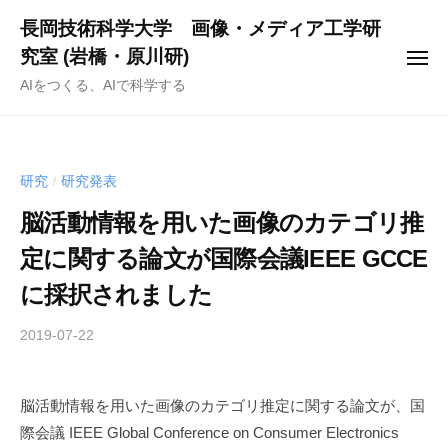
ー
コ
長岡技術科学大学 画像・メディア工学研
ン
究室 (岩橋・原川研)
メ
テ
ニ
AIをつくる、AIで科学する
ュ
ン
ー
ツ
へ
ス
研究
研究発表
/
キ
脳活動情報を用いた画像のカテゴリ推
ッ
定に関する論文が国際会議IEEE GCCE
プ
に採択されました
2019-07-22
b
y
n
脳活動情報を用いた画像のカテゴリ推定に関する論文が、国
a
際会議 IEEE Global Conference on Consumer Electronics
g