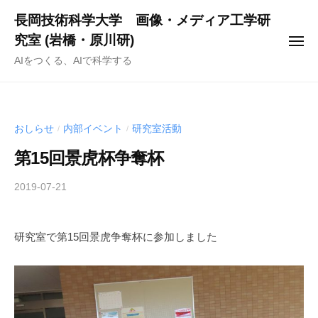
ー
コ
長岡技術科学大学 画像・メディア工学研
ン
究室 (岩橋・原川研)
メ
テ
ニ
AIをつくる、AIで科学する
ュ
ン
ー
ツ
へ
ス
おしらせ
内部イベント
研究室活動
/
/
キ
第15回景虎杯争奪杯
ッ
プ
2019-07-21
b
y
n
研究室で第15回景虎争奪杯に参加しました
a
g
a
s
u