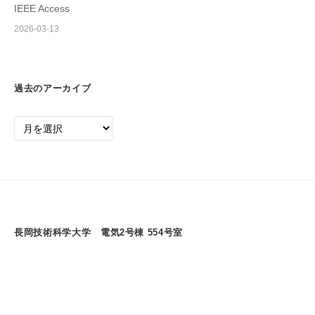
IEEE Access
2026-03-13
過去のアーカイブ
過
去
の
ア
ー
カ
イ
長岡技術科学大学 電気2号棟 554号室
ブ