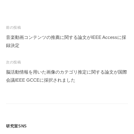
投
前の投稿
稿
音楽動画コンテンツの推薦に関する論文がIEEE Accessに採
ナ
録決定
ビ
ゲ
次の投稿
ー
脳活動情報を用いた画像のカテゴリ推定に関する論文が国際
シ
会議IEEE GCCEに採択されました
ョ
ン
研究室SNS