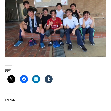
g
i
共有:
いいね: