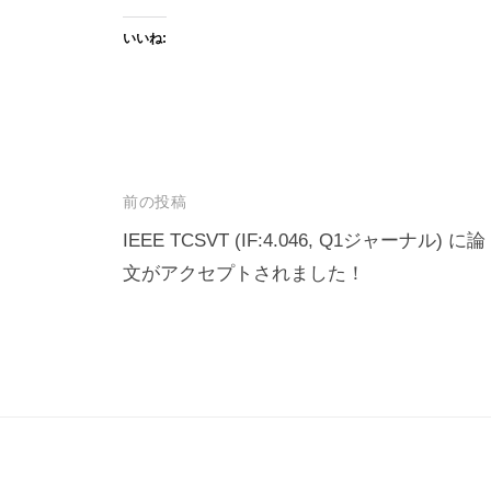
いいね:
投
前の投稿
稿
IEEE TCSVT (IF:4.046, Q1ジャーナル) に論
文がアクセプトされました！
ナ
ビ
ゲ
ー
シ
ョ