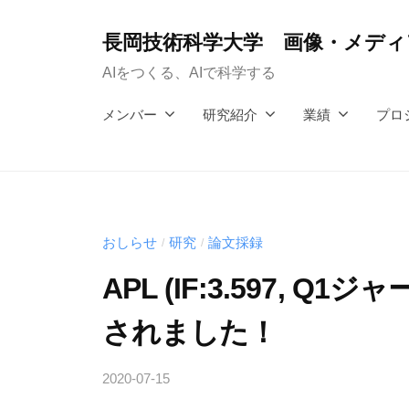
コ
ン
長岡技術科学大学 画像・メディア
テ
AIをつくる、AIで科学する
ン
メンバー
研究紹介
業績
プロ
ツ
へ
ス
キ
ッ
おしらせ
研究
論文採録
/
/
プ
APL (IF:3.597, 
されました！
2020-07-15
b
y