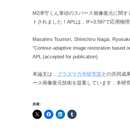
h
M2津守くん筆頭のスパース画像復元に関する論文が App
a
r
トされました！APLは，IF=3.597で応用
a
k
Masahiro Tsumori, Shinichiro Nagai, Ryosuk
a
“Contour-adaptive image restoration based o
w
APL (accepted for publication)
a
本論文は，
プラズマ力学研究室
との共同成
ース画像復元技術を提案しています．本研
共有: