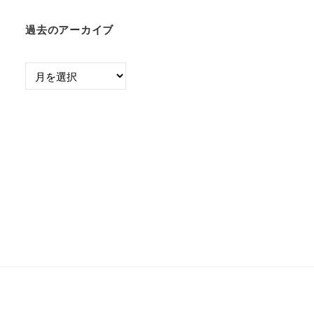
過去のアーカイブ
過
去
の
ア
ー
カ
イ
ブ