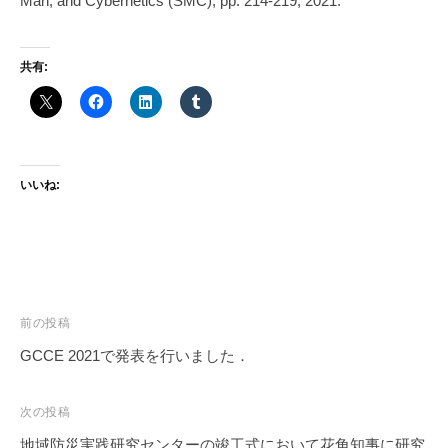
Man, and Cybernetics (SMC), pp. 214-219, 2021.
共有:
いいね:
投
前の投稿
稿
GCCE 2021で発表を行いました．
ナ
ビ
次の投稿
ゲ
地域防災実践研究センターの竣工式において花角知事に研究