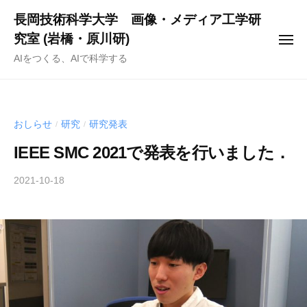
ー
コ
長岡技術科学大学 画像・メディア工学研
ン
究室 (岩橋・原川研)
メ
テ
ニ
AIをつくる、AIで科学する
ュ
ン
ー
ツ
へ
ス
おしらせ
研究
研究発表
/
/
キ
IEEE SMC 2021で発表を行いました．
ッ
プ
2021-10-18
b
y
h
a
r
a
k
a