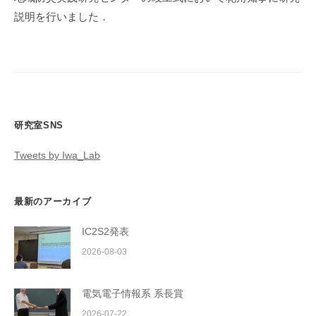
ー
説明を行いました．
シ
ョ
ン
研究室SNS
Tweets by Iwa_Lab
最新のアーカイブ
IC2S2発表
2026-08-03
電気電子情報系 系長賞
2026-07-22