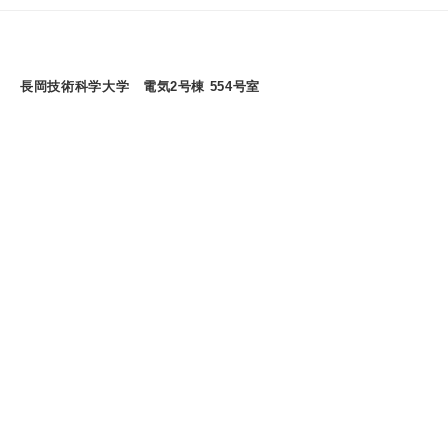
ー
カ
イ
長岡技術科学大学 電気2号棟 554号室
ブ