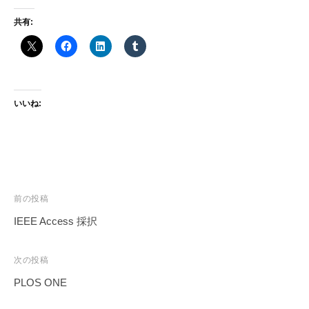
w
a
共有:
いいね:
投
前の投稿
稿
IEEE Access 採択
ナ
ビ
次の投稿
ゲ
PLOS ONE
ー