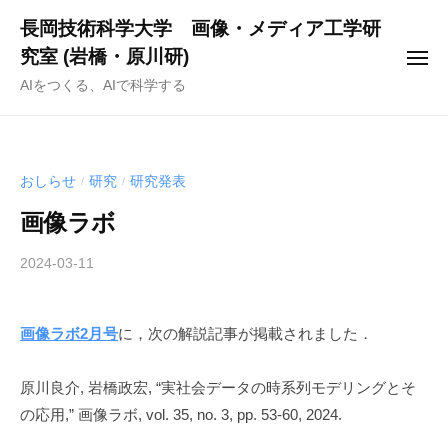
ー
コ
長岡技術科学大学 画像・メディア工学研
ン
究室 (岩橋・原川研)
メ
テ
ニ
AIをつくる、AIで科学する
ュ
ン
ー
ツ
へ
ス
おしらせ
研究
研究発表
/
/
キ
画像ラボ
ッ
プ
2024-03-11
b
y
h
画像ラボ2月号
に，次の解説記事が掲載されました．
a
r
a
原川良介, 岩橋政宏, “実社会データの時系列モデリングとそ
k
の応用,” 画像ラボ, vol. 35, no. 3, pp. 53-60, 2024.
a