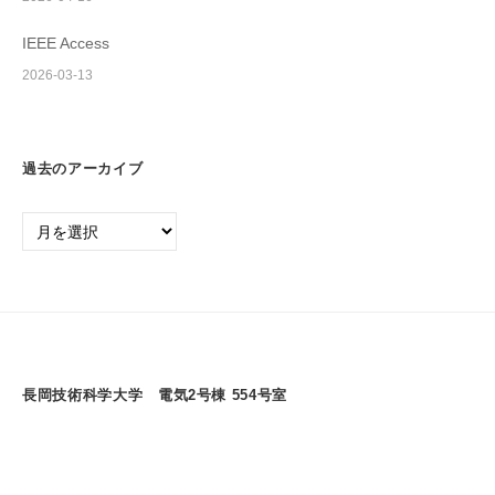
IEEE Access
2026-03-13
過去のアーカイブ
過
去
の
ア
ー
カ
イ
長岡技術科学大学 電気2号棟 554号室
ブ