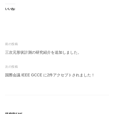
いいね:
投
前の投稿
稿
三次元形状計測の研究紹介を追加しました。
ナ
ビ
次の投稿
ゲ
国際会議 IEEE GCCE に2件アクセプトされました！
ー
シ
ョ
ン