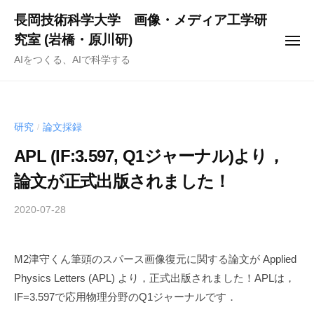
ー
コ
長岡技術科学大学 画像・メディア工学研
ン
究室 (岩橋・原川研)
メ
テ
ニ
AIをつくる、AIで科学する
ュ
ン
ー
ツ
へ
ス
研究
論文採録
/
キ
APL (IF:3.597, Q1ジャーナル)より，
ッ
論文が正式出版されました！
プ
2020-07-28
b
y
h
M2津守くん筆頭のスパース画像復元に関する論文が Applied
a
Physics Letters (APL) より，正式出版されました！APLは，
r
a
IF=3.597で応用物理分野のQ1ジャーナルです．
k