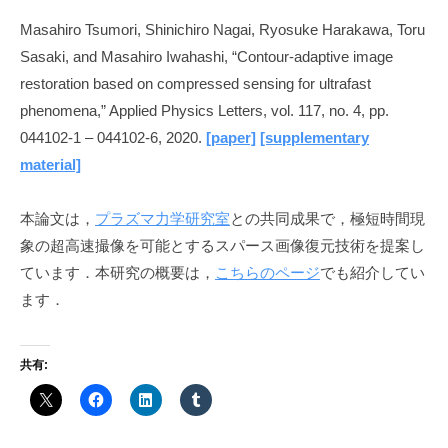
a
Masahiro Tsumori, Shinichiro Nagai, Ryosuke Harakawa, Toru
w
Sasaki, and Masahiro Iwahashi, “Contour-adaptive image
a
restoration based on compressed sensing for ultrafast
phenomena,” Applied Physics Letters, vol. 117, no. 4, pp.
044102-1 – 044102-6, 2020.
[paper]
[supplementary
material]
本論文は，
プラズマ力学研究室
との共同成果で，極短時間現
象の超高速撮像を可能とするスパース画像復元技術を提案し
ています．本研究の概要は，
こちらのページ
でも紹介してい
ます．
共有: